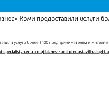
изнес» Коми предоставили услуги б
тавили услуги более 1400 предпринимателям и жителям
specialisty-centra-moj-biznes-komi-predostavili-uslugi-bo