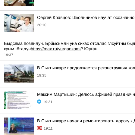
Сергей Кравцов: Школьников научат осознанно
20:10
Быдсяма позянлун. Брйысьмлн уна сикас отсалас глсуйтны быд
крым. #талун
https://max.ru/yurgankomi
//
Юрган
19:37
В Сыктывкаре продолжается реконструкция кол
19:35
Максим Мартышин: Делюсь афишей праздничны
19:21
В Сыктывкаре начали ремонтировать дорогу к
19:11