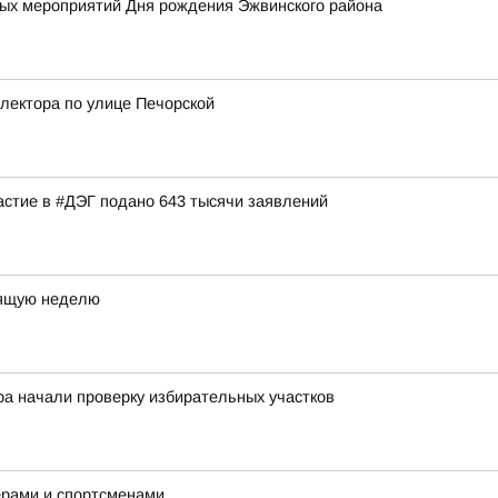
х мероприятий Дня рождения Эжвинского района
лектора по улице Печорской
астие в #ДЭГ подано 643 тысячи заявлений
оящую неделю
ра начали проверку избирательных участков
ерами и спортсменами