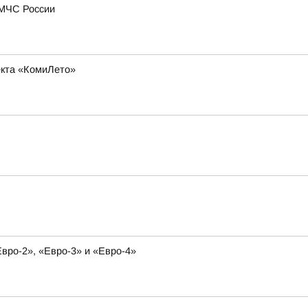
 МЧС России
оекта «КомиЛето»
вро-2», «Евро-3» и «Евро-4»