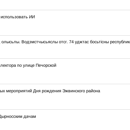
 использовать ИИ
 олысьлы. Водзмстчысьяслы отсг. 74 уджтас босьтiсны республик
лектора по улице Печорской
х мероприятий Дня рождения Эжвинского района
 Дырносским дачам