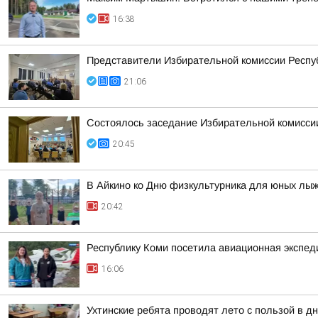
16:38
Представители Избирательной комиссии Респуб
21:06
Состоялось заседание Избирательной комисси
20:45
В Айкино ко Дню физкультурника для юных лы
20:42
Республику Коми посетила авиационная экспед
16:06
Ухтинские ребята проводят лето с пользой в 