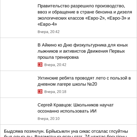
Правительство разрешило производство,
ввоз и обращение в стране бензина и дизеля
экологических классов «Евро-2», «Евро-3» и
«Евро-4»
Вчера, 20:42
В Айкино ко Дню физкультурника для юных
лыжников и активистов Движения Первых
прошла тренировка
Вчера, 20:42
Ухтинские ребята проводят лето с пользой в
дневном лагере школы №20
Вчера, 20:18
Сергей Кравцов: Школьников научат
осознанно использовать ИИ
Вчера, 20:10
Быдсяма позянлун. Брйысьмлн уна сикас отсалас глсуйтны
быд олысьлы. Водзмстчысьяслы отсг. 74 уджтас босьтiсны