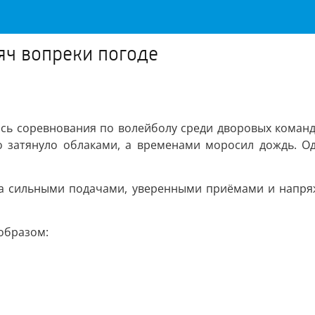
яч вопреки погоде
сь соревнования по волейболу среди дворовых команд. 
о затянуло облаками, а временами моросил дождь. О
за сильными подачами, уверенными приёмами и напря
образом: