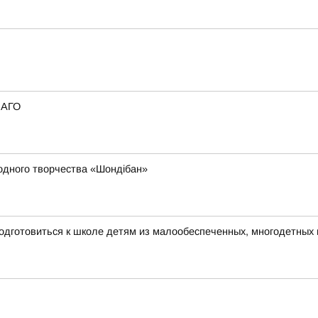
САГО
родного творчества «Шондібан»
одготовиться к школе детям из малообеспеченных, многодетных