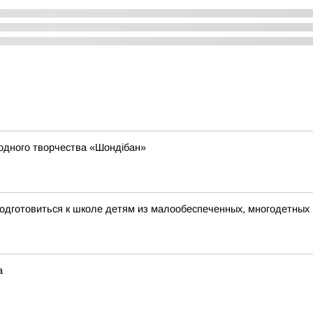
родного творчества «Шондібан»
одготовиться к школе детям из малообеспеченных, многодетных
а