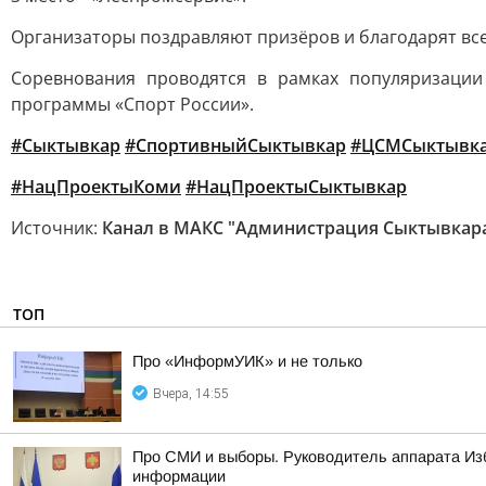
Организаторы поздравляют призёров и благодарят все 
Соревнования проводятся в рамках популяризации
программы «Спорт России».
#Сыктывкар
#СпортивныйСыктывкар
#ЦСМСыктывк
#НацПроектыКоми
#НацПроектыСыктывкар
Источник:
Канал в МАКС "Администрация Сыктывкар
ТОП
Про «ИнформУИК» и не только
Вчера, 14:55
Про СМИ и выборы. Руководитель аппарата Из
информации