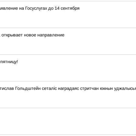
явление на Госуслугах до 14 сентября
а открывает новое направление
пятницу!
стислав Гольдштейн сеталіс наградаяс стритчан юкнын уджалысь