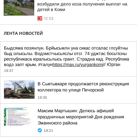
возбудили дело изза получения выплат на
детей в Коми
12:53
ЛЕНТА НОВОСТЕЙ
Быдсяма позянлун. Брйысьмлн уна сикас отсалас глсуйтны
быд олысьлы. Водзмстчысьяслы отсг. 74 уджтас босьтiсны
республикаса юралысьлысь грант. Страдна кад. Республика
водз запт крым. #талун
https://max.ru/yurgankomi
//
Юрган
19:37
В Сыктывкаре продолжается реконструкция
коллектора по улице Печорской
19:35
Максим Мартышин: Делюсь афишей
праздничных мероприятий Дня рождения
Эжвинского района
19:21