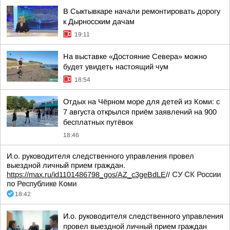
В Сыктывкаре начали ремонтировать дорогу
к Дырносским дачам
19:11
На выставке «Достояние Севера» можно
будет увидеть настоящий чум
18:54
Отдых на Чёрном море для детей из Коми: с
7 августа открылся приём заявлений на 900
бесплатных путёвок
18:46
И.о. руководителя следственного управления провел
выездной личный прием граждан.
https://max.ru/id1101486798_gos/AZ_c3geBdLE
//
СУ СК России
по Республике Коми
18:42
И.о. руководителя следственного управления
провел выездной личный прием граждан