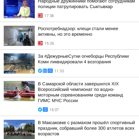
Народные дружинники помогают сотрудникам
полиции патрулировать Сыктывкар
17:38
Роспотребнадзор: клещи стали менее
активны, но это временно
16:36
За #ДежурныеСутки огнеборцы Республики
Коми ликвидировали 4 возгорания
11:33
В Самарской области завершился XIХ
Всероссийский чемпионат по водно-
моторным соревнованиям среди команд
ГИМС МЧС России
16:07
В Максаковке с размахом прошёл спортивный
праздник, собравший более 300 атлетов всех
возрастов