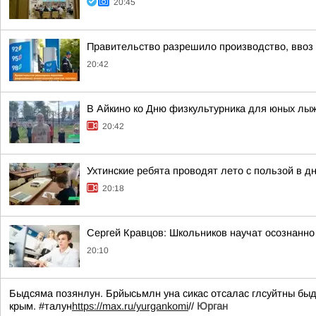
20:45
Правительство разрешило производство, ввоз и
20:42
В Айкино ко Дню физкультурника для юных лы
20:42
Ухтинские ребята проводят лето с пользой в 
20:18
Сергей Кравцов: Школьников научат осознанно
20:10
Быдсяма позянлун. Брйысьмлн уна сикас отсалас глсуйтны быд
крым. #талун
https://max.ru/yurgankomi
//
Юрган