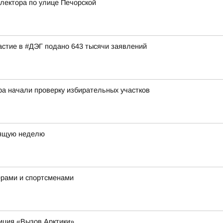
лектора по улице Печорской
астие в #ДЭГ подано 643 тысячи заявлений
ра начали проверку избирательных участков
оящую неделю
ерами и спортсменами
иция «Вызов Арктики»