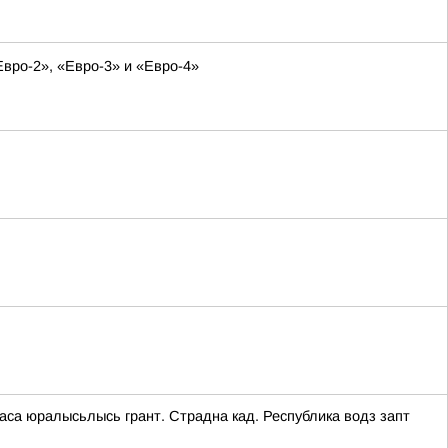
Евро-2», «Евро-3» и «Евро-4»
аса юралысьлысь грант. Страдна кад. Республика водз запт