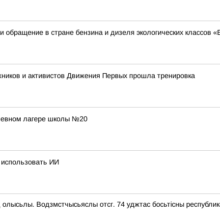
 обращение в стране бензина и дизеля экологических классов «
жников и активистов Движения Первых прошла тренировка
дневном лагере школы №20
 использовать ИИ
 олысьлы. Водзмстчысьяслы отсг. 74 уджтас босьтiсны республик