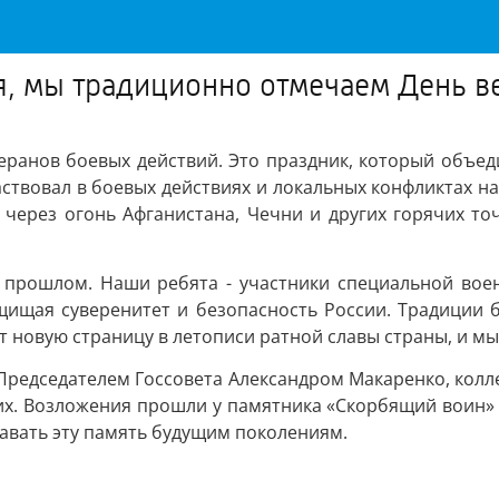
я, мы традиционно отмечаем День в
ранов боевых действий. Это праздник, который объеди
ствовал в боевых действиях и локальных конфликтах на
через огонь Афганистана, Чечни и других горячих точ
 в прошлом. Наши ребята - участники специальной вое
щищая суверенитет и безопасность России. Традиции б
 новую страницу в летописи ратной славы страны, и мы
Председателем Госсовета Александром Макаренко, колле
х. Возложения прошли у памятника «Скорбящий воин» 
едавать эту память будущим поколениям.