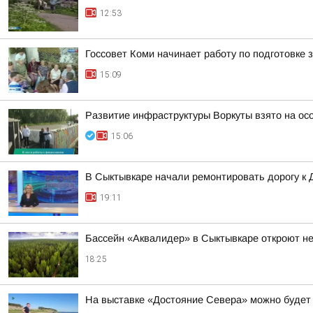
12:53
Госсовет Коми начинает работу по подготовке
15:09
Развитие инфраструктуры Воркуты взято на ос
15:06
В Сыктывкаре начали ремонтировать дорогу к
19:11
Бассейн «Аквалидер» в Сыктывкаре откроют не
18:25
На выставке «Достояние Севера» можно будет