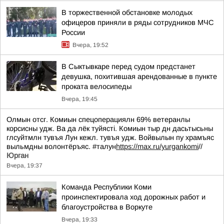
В торжественной обстановке молодых
офицеров приняли в ряды сотрудников МЧС
России
Вчера, 19:52
В Сыктывкаре перед судом предстанет
девушка, похитившая арендованные в пункте
проката велосипеды
Вчера, 19:45
Олмын отсг. Комиын спецоперациялн 69% ветеранлы
корсисны удж. Ва да лёк туйясті. Комиын тыр дн дасьтысьны
глсуйтмлн тувъя Лун кежл. тувъя удж. Войвылын пу храмъяс
выльмдны волонтёръяс. #талун
https://max.ru/yurgankomi
//
Юрган
Вчера, 19:37
Команда Республики Коми
проинспектировала ход дорожных работ и
благоустройства в Воркуте
Вчера, 19:33