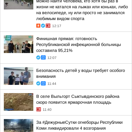
можно найти человека, кто хотя бы раз в
жизни не катался на лыжах или коньках, либо
на велосипеде, ну или просто не занимался
любимым видом спорта
12:17
Финишная прямая: готовность
Республиканской инфекционной больницы
составила 95,21%
12:07
Безопасность детей у воды требует особого
внимания
11:44
В селе Выльгорт Сыктывдинского района
скоро появится ярмарочная площадь
11:40
За #ДежурныеСутки огнеборцы Республики
Коми ликвидировали 4 возгорания