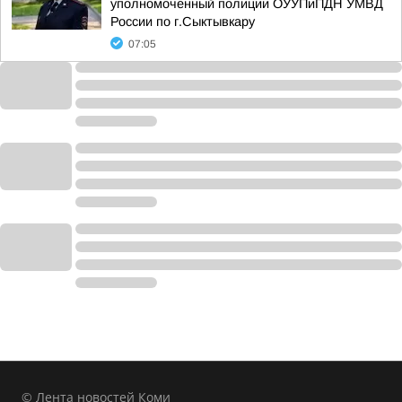
уполномоченный полиции ОУУПиПДН УМВД
России по г.Сыктывкару
07:05
© Лента новостей Коми