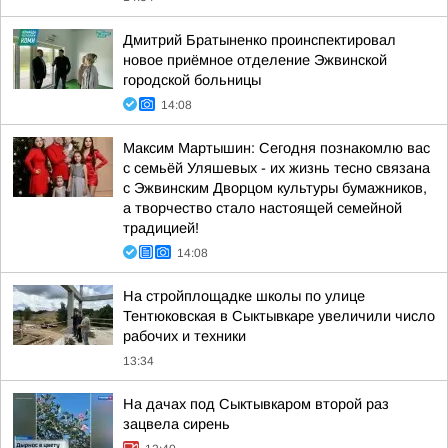
Дмитрий Братыненко проинспектировал
новое приёмное отделение Эжвинской
городской больницы
14:08
Максим Мартышин: Сегодня познакомлю вас
с семьёй Уляшевых - их жизнь тесно связана
с Эжвинским Дворцом культуры бумажников,
а творчество стало настоящей семейной
традицией!
14:08
На стройплощадке школы по улице
Тентюковская в Сыктывкаре увеличили число
рабочих и техники
13:34
На дачах под Сыктывкаром второй раз
зацвела сирень