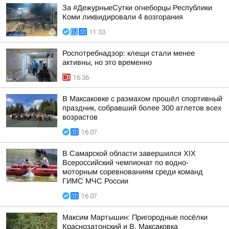
За #ДежурныеСутки огнеборцы Республики
Коми ликвидировали 4 возгорания
11:33
Роспотребнадзор: клещи стали менее
активны, но это временно
16:36
В Максаковке с размахом прошёл спортивный
праздник, собравший более 300 атлетов всех
возрастов
16:07
В Самарской области завершился XIХ
Всероссийский чемпионат по водно-
моторным соревнованиям среди команд
ГИМС МЧС России
16:07
Максим Мартышин: Пригородные посёлки
Краснозатонский и В. Максаковка