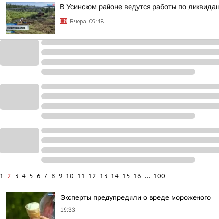
В Усинском районе ведутся работы по ликвида
Вчера, 09:48
1
2
3
4
5
6
7
8
9
10
11
12
13
14
15
16
...
100
Эксперты предупредили о вреде мороженого
19:33