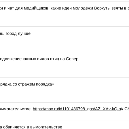
и и чат для медийщиков: какие идеи молодёжи Воркуты взяты в 
аш город лучше
родвижение южных видов птиц на Север
рядка со стражем порядка»
вымогательстве.
https://max.ru/id1101486798_gos/AZ_XAv-kQ-o
//
СУ
 обвиняется в вымогательстве