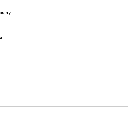
порту
я