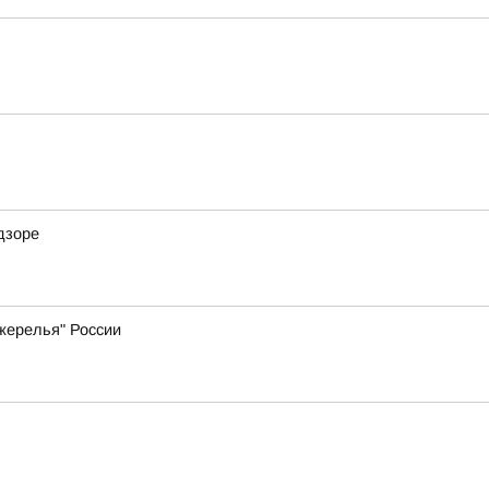
дзоре
жерелья" России