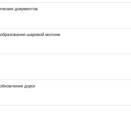
ических документов
б образовании шаровой молнии
обновление дорог