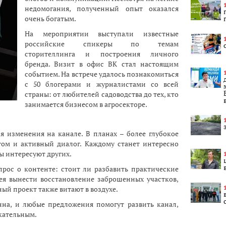
недомогания, полученный опыт оказался
очень богатым.
На мероприятии выступали известные
российские спикеры по темам
сторителлинга и построения личного
бренда. Визит в офис ВК стал настоящим
событием. На встрече удалось познакомиться
с 50 блогерами и журналистами со всей
страны: от любителей садоводства до тех, кто
занимается бизнесом в агросекторе.
я изменения на канале. В планах – более глубокое
том и активный диалог. Каждому станет интересно
ы интересуют других.
прос о контенте: стоит ли разбавить практические
я вынести восстановление заброшенных участков,
ный проект также витают в воздухе.
нна, и любые предложения помогут развить канал,
екательным.
Не
15:27