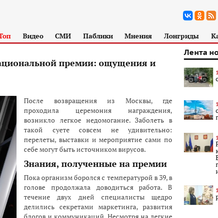
Топ
Видео
СМИ
Паблики
Мнения
Лонгриды
К
Лента н
национальной премии: ощущения и
После возвращения из Москвы, где
проходила церемония награждения,
возникло легкое недомогание. Заболеть в
такой суете совсем не удивительно:
перелеты, выставки и мероприятие сами по
себе могут быть источником вирусов.
Знания, полученные на премии
Пока организм боролся с температурой в 39, в
голове продолжала доводиться работа. В
течение двух дней специалисты щедро
делились секретами маркетинга, развития
блогов и коммуникаций. Несмотря на легкие