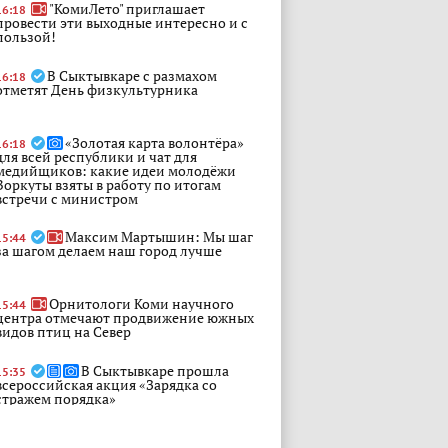
"КомиЛето" приглашает
16:18
провести эти выходные интересно и с
пользой!
В Сыктывкаре с размахом
16:18
отметят День физкультурника
«Золотая карта волонтёра»
16:18
для всей республики и чат для
медийщиков: какие идеи молодёжи
Воркуты взяты в работу по итогам
встречи с министром
Максим Мартышин: Мы шаг
15:44
за шагом делаем наш город лучше
Орнитологи Коми научного
15:44
центра отмечают продвижение южных
видов птиц на Север
В Сыктывкаре прошла
15:35
всероссийская акция «Зарядка со
стражем порядка»
совершеннолетний житель Ижемского