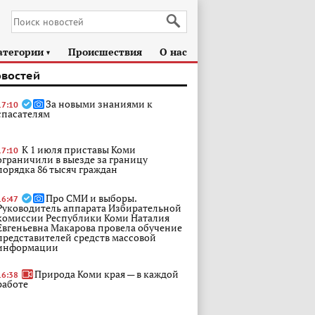
атегории
Происшествия
О нас
►
овостей
За новыми знаниями к
17:10
спасателям
К 1 июля приставы Коми
17:10
ограничили в выезде за границу
порядка 86 тысяч граждан
Про СМИ и выборы.
16:47
Руководитель аппарата Избирательной
комиссии Республики Коми Наталия
Евгеньевна Макарова провела обучение
представителей средств массовой
информации
Природа Коми края — в каждой
16:38
работе