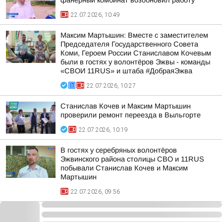
фанерный комбинат возобновил работу
22.07.2026, 10:49
Максим Мартышин: Вместе с заместителем
Председателя Государственного Совета
Коми, Героем России Станиславом Кочевым
были в гостях у волонтёров Эжвы - команды
«СВОИ 11RUS» и штаба #ДобраяЭжва
22.07.2026, 10:27
Станислав Кочев и Максим Мартышин
проверили ремонт переезда в Выльгорте
22.07.2026, 10:19
В гостях у серебряных волонтёров
Эжвинского района столицы СВО и 11RUS
побывали Станислав Кочев и Максим
Мартышин
22.07.2026, 09:56