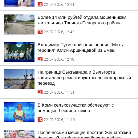
22.07.2026, 13:11
Более 14 млн рублей отдала мошенникам
жительница Троицко-Печорского района
22.07.2026, 12:42
Владимир Путин присвоил звание "Мать-
героиня" Юлии Аршинцевой из Емвы
22.07.2026, 12:18
На границе Сыктывкара и Выльгорта
капитально ремонтируют железнодорожный
переезд
22.07.2026, 11:31
В Коми сельхозучастки обследуют с
помощью беспилотников
22.07.2026, 11:10
После восьми месяцев простоя Жешартский