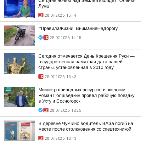
Сегодня ночью над Землёй взойдет "Оленья
Луна"
28.07.2026, 15:14
#ПравилаЖизни. ВниманиеНаДорогу
28.07.2026, 14:15
Сегодня отмечается День Крещения Руси —
государственная памятная дата нашей
страны, установленная в 2010 году
28.07.2026, 13:43
Министр природных ресурсов и экологии
Роман Полшведкин провёл рабочую поездку
в Ухту и Сосногорск
28.07.2026, 13:25
В деревне Чукчино водитель ВАЗа погиб на
месте после столкновения со спецтехникой
28.07.2026, 13:13